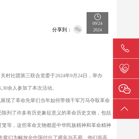
09/24
分享到：
2024
中关村社团第三联
合党委于
202
4
年
9
月
24
日，举办
人
30
余人
参加了本次活动。
式展现了革命先辈们当年如何带领千军万马夺取革命
里还陈列了许多有历史象征意义的革命历史文物，包括
灯笼等，这些革
命文物都是中华民族精神和革命精神
先辈们为解放全中国付出了艰辛与不易，他们崇高