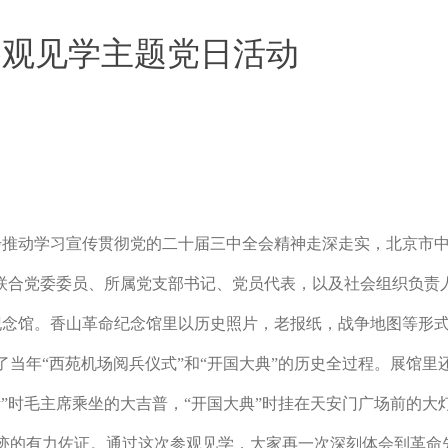
参观见学主题党日活动
步推动学习宣传贯彻党的二十届三中全会精神走深走实，北京市
联合党委委员、所属党支部书记、党员代表，以及社会组织负责
纪念馆
。香山革命纪念馆里以历史照片，老报纸，战争地图等形
了当年
“西苑机场阅兵仪式”和“开国大典”的历史全过程。展馆
”时毛主席乘坐的大吉普，“开国大典”时挂在天安门广场前的大
迹的有力佐证。通过这次参观见学，大家再一次深刻体会到革命