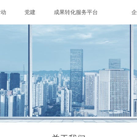
活动
党建
成果转化服务平台
企