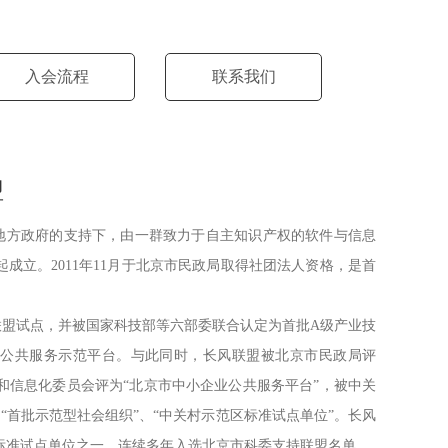
入会流程
联系我们
盟
及地方政府的支持下，由一群致力于自主知识产权的软件与信息
成立。2011年11月于北京市民政局取得社团法人资格，是首
盟试点，并被国家科技部等六部委联合认定为首批A级产业技
业公共服务示范平台。与此同时，长风联盟被北京市民政局评
济和信息化委员会评为“北京市中小企业公共服务平台”，被中关
“首批示范型社会组织”、“中关村示范区标准试点单位”。长风
标准试点单位之一，连续多年入选北京市科委支持联盟名单。